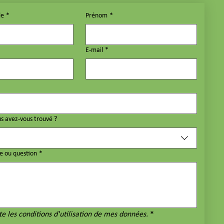
le
*
Prénom
*
E‑mail
*
 avez-vous trouvé ?
e ou question
*
te les conditions d'utilisation de mes données.
*