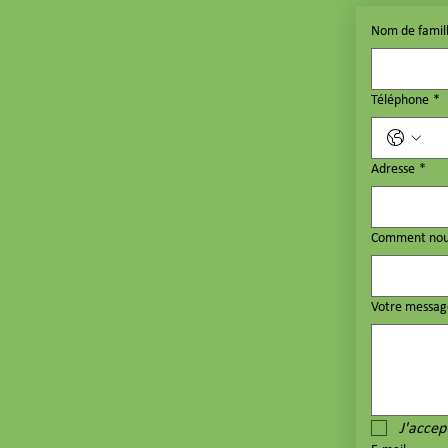
Nom de famil
Téléphone
*
Adresse
*
Comment nous
Votre messag
J'accep