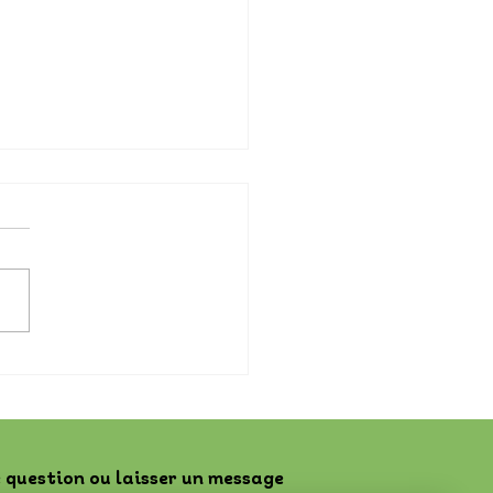
cipations aux salons 2024
 question ou laisser un message